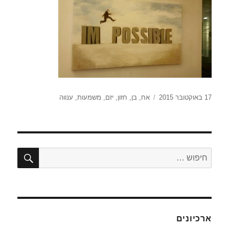
פורסם
תגיות
17 באוקטובר 2015
אח
,
בן
,
חזון
,
יזם
,
משמעות
,
ענווה
בתאריך
חיפו
חפש:
ארכיונים