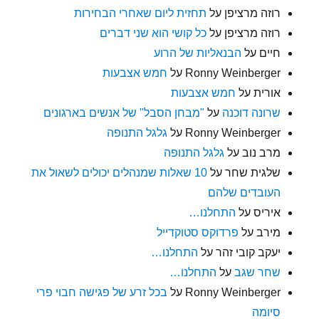
רוזה מרציפן
על
תחזית ליום שאחרי הבחירות
רוזה מרציפן
על
כל קושי הוא שני דברים
חיים
על
הבנאליות של הרוע
Ronny Weinberger
על
חמש אצבעות
אורית
על
חמש אצבעות
שרונה דוכנה
על
"מבחן הסבל" של אנשים בארגונים
Ronny Weinberger
על
גלגל התנופה
מרב נוב
על
גלגל התנופה
שלגית שחר
על
10 שאלות שמנהלים יכולים לשאול את
העובדים שלהם
איריס
על
התחלנו…
מירב
על
פרדוקס סטוקדייל
יעקב קובי זהר
על
התחלנו…
שחר שגב
על
התחלנו…
Ronny Weinberger
על
בכל זרע של פגישה חבוי פרי
סיומה