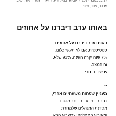
פורסם
תגיות
27 בנובמבר 2017
אביתר בנאי
,
זרע
,
חגיגה
,
חוסר וודאות
,
כאב
,
בתאריך
מדבר
,
פחד
,
שינוי
באותו ערב דיברנו על אחוזים
באותו ערב דיברנו על אחוזים.
סטטיסטית, אם לא תעשי כלום,
7% שזה יקרה השנה, 93% שלא.
זה המצב.
עכשיו תבחרי.
**
מעניין שפחות משעתיים אחרי,
כבר הייתי הרבה יותר מוטרד
מסדנת המנהלים שלמחרת
ומאירוע המחלקה שבשבוע הבא.