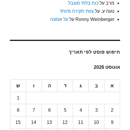
מרב
על
כוח בלתי מוגבל
נועה ע.
על
צוות חקירה מיוחד
Ronny Weinberger
על
על אמונה
חיפוש פוסט לפי תאריך
אוגוסט 2026
א
ב
ג
ד
ה
ו
ש
1
8
7
6
5
4
3
2
15
14
13
12
11
10
9