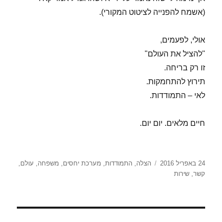
(אשמח להפנייה לציטוט המקורי).
אולי, לפעמים,
"להציל את העולם"
זו רק בריחה.
תירוץ להתחמקות.
לאי – התמודדות.
חיים מלאים. יום יום.
פורסם
תגיות
24 באפריל 2016
הצלה
,
התמודדות
,
מערכת יחסים
,
משפחה
,
עולם
,
בתאריך
קשר
,
שירות