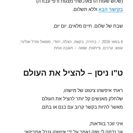
(שלוש שעות הרצאה,שתי מצגות ודפי עבודה)
בקישור הבא
וללא תשלום.
שבת של שלום. חיים מלאים. יום יום.
פורסם
תגיות
6 במאי 2016
בחירה
,
בקשה
,
הצלה
,
יהודי
,
סמואל ופרל אולינר
,
בתאריך
על
עונש
,
ערכים
,
צייתנות
,
שואה
תגובה אחת
כ"ח
ניסן
–
ט"ו ניסן – להציל את העולם
שני
מאפיינים
של
ראתי איפשהו ציטוט של מישהו,
מצילי
יהודים
שלחלק מאנשים קל יותר להציל את העולם
מאשר להיות בקשר קרוב עם בנם או בתם.
איני זוכר בוודאות,
אך נדמה לי שזה נאמר על ידי איזשהו גנרל אמריקאי.