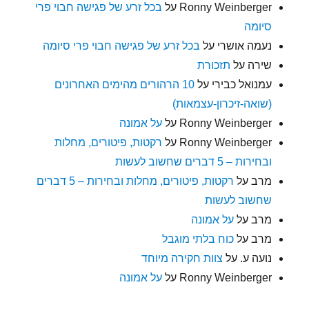
Ronny Weinberger
על
בכל זרע של פגישה חבוי פרי
סיומה
נעמה אושרי
על
בכל זרע של פגישה חבוי פרי סיומה
שירה
על
תזכורת
עמנואל כבירי
על
10 הרהורים מהימים האחרונים
(שואה-זיכרון-עצמאות)
Ronny Weinberger
על
על אמונה
Ronny Weinberger
על
רקטות, פיטורים, מחלות
ובחירות – 5 דברים שחשוב לעשות
מרב
על
רקטות, פיטורים, מחלות ובחירות – 5 דברים
שחשוב לעשות
מרב
על
על אמונה
מרב
על
כוח בלתי מוגבל
נועה ע.
על
צוות חקירה מיוחד
Ronny Weinberger
על
על אמונה