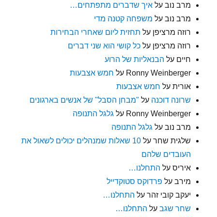
מרב נוב
על
איך שדברים מתפתחים…
מרב נוב
על
משפחה קטנה מדי
רוזה מרציפן
על
תחזית ליום שאחרי הבחירות
רוזה מרציפן
על
כל קושי הוא שני דברים
חיים
על
הבנאליות של הרוע
Ronny Weinberger
על
חמש אצבעות
אורית
על
חמש אצבעות
שרונה דוכנה
על
"מבחן הסבל" של אנשים בארגונים
Ronny Weinberger
על
גלגל התנופה
מרב נוב
על
גלגל התנופה
שלגית שחר
על
10 שאלות שמנהלים יכולים לשאול את
העובדים שלהם
איריס
על
התחלנו…
מירב
על
פרדוקס סטוקדייל
יעקב קובי זהר
על
התחלנו…
שחר שגב
על
התחלנו…