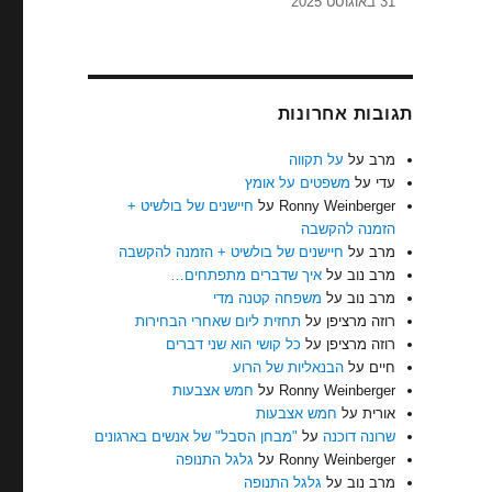
31 באוגוסט 2025
תגובות אחרונות
מרב
על
על תקווה
עדי
על
משפטים על אומץ
Ronny Weinberger
על
חיישנים של בולשיט +
הזמנה להקשבה
מרב
על
חיישנים של בולשיט + הזמנה להקשבה
מרב נוב
על
איך שדברים מתפתחים…
מרב נוב
על
משפחה קטנה מדי
רוזה מרציפן
על
תחזית ליום שאחרי הבחירות
רוזה מרציפן
על
כל קושי הוא שני דברים
חיים
על
הבנאליות של הרוע
Ronny Weinberger
על
חמש אצבעות
אורית
על
חמש אצבעות
שרונה דוכנה
על
"מבחן הסבל" של אנשים בארגונים
Ronny Weinberger
על
גלגל התנופה
מרב נוב
על
גלגל התנופה