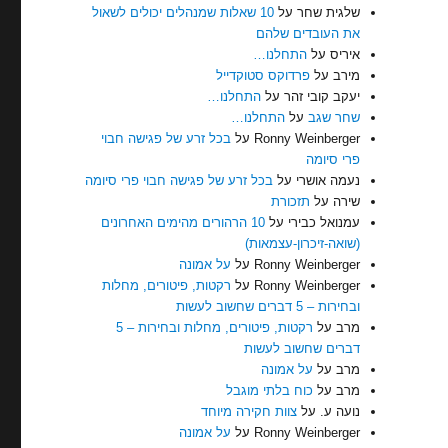
שלגית שחר
על
10 שאלות שמנהלים יכולים לשאול
את העובדים שלהם
איריס
על
התחלנו…
מירב
על
פרדוקס סטוקדייל
יעקב קובי זהר
על
התחלנו…
שחר שגב
על
התחלנו…
Ronny Weinberger
על
בכל זרע של פגישה חבוי
פרי סיומה
נעמה אושרי
על
בכל זרע של פגישה חבוי פרי סיומה
שירה
על
תזכורת
עמנואל כבירי
על
10 הרהורים מהימים האחרונים
(שואה-זיכרון-עצמאות)
Ronny Weinberger
על
על אמונה
Ronny Weinberger
על
רקטות, פיטורים, מחלות
ובחירות – 5 דברים שחשוב לעשות
מרב
על
רקטות, פיטורים, מחלות ובחירות – 5
דברים שחשוב לעשות
מרב
על
על אמונה
מרב
על
כוח בלתי מוגבל
נועה ע.
על
צוות חקירה מיוחד
Ronny Weinberger
על
על אמונה