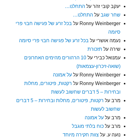
יעקב קובי זהר
על
התחלנו…
שחר שגב
על
התחלנו…
Ronny Weinberger
על
בכל זרע של פגישה חבוי פרי
סיומה
נעמה אושרי
על
בכל זרע של פגישה חבוי פרי סיומה
שירה
על
תזכורת
עמנואל כבירי
על
10 הרהורים מהימים האחרונים
(שואה-זיכרון-עצמאות)
Ronny Weinberger
על
על אמונה
Ronny Weinberger
על
רקטות, פיטורים, מחלות
ובחירות – 5 דברים שחשוב לעשות
מרב
על
רקטות, פיטורים, מחלות ובחירות – 5 דברים
שחשוב לעשות
מרב
על
על אמונה
מרב
על
כוח בלתי מוגבל
נועה ע.
על
צוות חקירה מיוחד