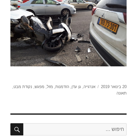
פורסם
תגיות
20 בינואר 2019
אנרגייה
,
גן עדן
,
הזדמנות
,
מזל
,
מפגש
,
נקודת מבט
,
בתאריך
תאונה
חיפו
חפש: