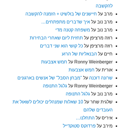
להקשבה
מרב
על
חיישנים של בולשיט + הזמנה להקשבה
מרב נוב
על
איך שדברים מתפתחים…
מרב נוב
על
משפחה קטנה מדי
רוזה מרציפן
על
תחזית ליום שאחרי הבחירות
רוזה מרציפן
על
כל קושי הוא שני דברים
חיים
על
הבנאליות של הרוע
Ronny Weinberger
על
חמש אצבעות
אורית
על
חמש אצבעות
שרונה דוכנה
על
"מבחן הסבל" של אנשים בארגונים
Ronny Weinberger
על
גלגל התנופה
מרב נוב
על
גלגל התנופה
שלגית שחר
על
10 שאלות שמנהלים יכולים לשאול את
העובדים שלהם
איריס
על
התחלנו…
מירב
על
פרדוקס סטוקדייל