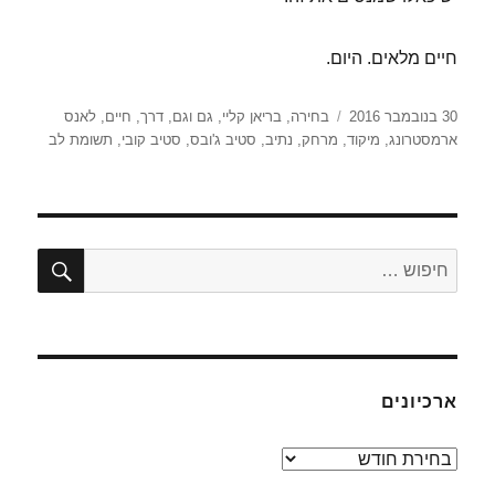
חיים מלאים. היום.
פורסם
תגיות
30 בנובמבר 2016
בחירה
,
בריאן קליי
,
גם וגם
,
דרך
,
חיים
,
לאנס
בתאריך
ארמסטרונג
,
מיקוד
,
מרחק
,
נתיב
,
סטיב ג'ובס
,
סטיב קובי
,
תשומת לב
חיפו
חפש:
ארכיונים
ארכיונים