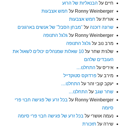
חיים
על
הבנאליות של הרוע
Ronny Weinberger
על
חמש אצבעות
אורית
על
חמש אצבעות
שרונה דוכנה
על
"מבחן הסבל" של אנשים בארגונים
Ronny Weinberger
על
גלגל התנופה
מרב נוב
על
גלגל התנופה
שלגית שחר
על
10 שאלות שמנהלים יכולים לשאול את
העובדים שלהם
איריס
על
התחלנו…
מירב
על
פרדוקס סטוקדייל
יעקב קובי זהר
על
התחלנו…
שחר שגב
על
התחלנו…
Ronny Weinberger
על
בכל זרע של פגישה חבוי פרי
סיומה
נעמה אושרי
על
בכל זרע של פגישה חבוי פרי סיומה
שירה
על
תזכורת