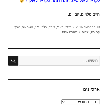
לקריירה של איזה מהם דומה הקריירה שלך?
חיים מלאים. יום יום.
פורסם
תגיות
13 בפברואר 2016
באדי
,
בארי
,
בומר
,
כלב
,
ליווי
,
משמעות
,
ערך
,
בתאריך
על
קריירה
,
שירות
תגובה אחת
ד'
אדר
א'
–
לנהל
חיפו
חפש:
קריירה
כמו
כלב
ארכיונים
ארכיונים