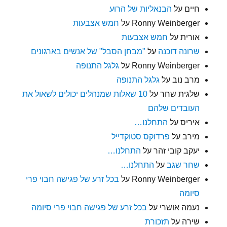
חיים
על
הבנאליות של הרוע
Ronny Weinberger
על
חמש אצבעות
אורית
על
חמש אצבעות
שרונה דוכנה
על
"מבחן הסבל" של אנשים בארגונים
Ronny Weinberger
על
גלגל התנופה
מרב נוב
על
גלגל התנופה
שלגית שחר
על
10 שאלות שמנהלים יכולים לשאול את
העובדים שלהם
איריס
על
התחלנו…
מירב
על
פרדוקס סטוקדייל
יעקב קובי זהר
על
התחלנו…
שחר שגב
על
התחלנו…
Ronny Weinberger
על
בכל זרע של פגישה חבוי פרי
סיומה
נעמה אושרי
על
בכל זרע של פגישה חבוי פרי סיומה
שירה
על
תזכורת