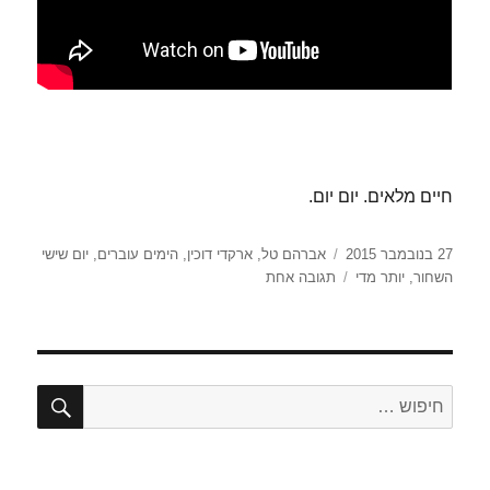
חיים מלאים. יום יום.
פורסם
תגיות
27 בנובמבר 2015
אברהם טל
,
ארקדי דוכין
,
הימים עוברים
,
יום שישי
בתאריך
על
השחור
,
יותר מדי
תגובה אחת
ט"ו
כסלו
–
שירים
ל"יום
חיפו
חפש:
שישי
השחור"