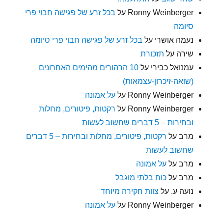
Ronny Weinberger
על
בכל זרע של פגישה חבוי פרי
סיומה
נעמה אושרי
על
בכל זרע של פגישה חבוי פרי סיומה
שירה
על
תזכורת
עמנואל כבירי
על
10 הרהורים מהימים האחרונים
(שואה-זיכרון-עצמאות)
Ronny Weinberger
על
על אמונה
Ronny Weinberger
על
רקטות, פיטורים, מחלות
ובחירות – 5 דברים שחשוב לעשות
מרב
על
רקטות, פיטורים, מחלות ובחירות – 5 דברים
שחשוב לעשות
מרב
על
על אמונה
מרב
על
כוח בלתי מוגבל
נועה ע.
על
צוות חקירה מיוחד
Ronny Weinberger
על
על אמונה