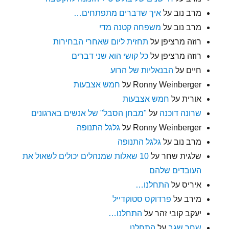
מרב נוב
על
איך שדברים מתפתחים…
מרב נוב
על
משפחה קטנה מדי
רוזה מרציפן
על
תחזית ליום שאחרי הבחירות
רוזה מרציפן
על
כל קושי הוא שני דברים
חיים
על
הבנאליות של הרוע
Ronny Weinberger
על
חמש אצבעות
אורית
על
חמש אצבעות
שרונה דוכנה
על
"מבחן הסבל" של אנשים בארגונים
Ronny Weinberger
על
גלגל התנופה
מרב נוב
על
גלגל התנופה
שלגית שחר
על
10 שאלות שמנהלים יכולים לשאול את
העובדים שלהם
איריס
על
התחלנו…
מירב
על
פרדוקס סטוקדייל
יעקב קובי זהר
על
התחלנו…
שחר שגב
על
התחלנו…