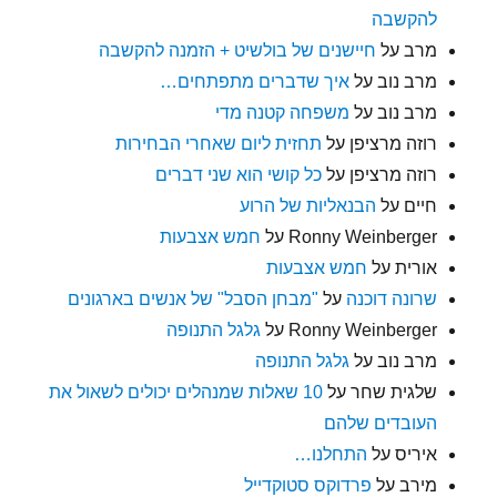
להקשבה
מרב
על
חיישנים של בולשיט + הזמנה להקשבה
מרב נוב
על
איך שדברים מתפתחים…
מרב נוב
על
משפחה קטנה מדי
רוזה מרציפן
על
תחזית ליום שאחרי הבחירות
רוזה מרציפן
על
כל קושי הוא שני דברים
חיים
על
הבנאליות של הרוע
Ronny Weinberger
על
חמש אצבעות
אורית
על
חמש אצבעות
שרונה דוכנה
על
"מבחן הסבל" של אנשים בארגונים
Ronny Weinberger
על
גלגל התנופה
מרב נוב
על
גלגל התנופה
שלגית שחר
על
10 שאלות שמנהלים יכולים לשאול את
העובדים שלהם
איריס
על
התחלנו…
מירב
על
פרדוקס סטוקדייל