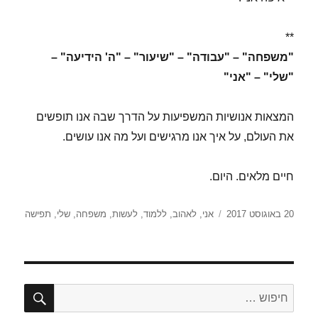
**
"משפחה" – "עבודה" – "שיעור" – "ה' הידיעה" –
"שלי" – "אני"
המצאות אנושיות המשפיעות על הדרך שבה אנו תופשים
את העולם, על איך אנו מרגישים ועל מה אנו עושים.
חיים מלאים. היום.
פורסם
תגיות
20 באוגוסט 2017
אני
,
לאהוב
,
ללמוד
,
לעשות
,
משפחה
,
שלי
,
תפישה
בתאריך
חיפו
חפש: