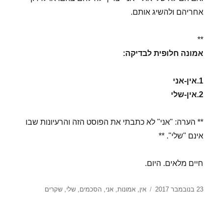
אחריהם ולהשיג אותם.
**
אמונה חלופית לבדיקה:
1.אין-אני
2.אין-שלי
** הערה: "אני" לא כתבתי את הפוסט הזה והרעיונות שבו
אינם "שלי". **
חיים מלאים. היום.
פורסם
תגיות
23 בנובמבר 2017
אין
,
אמונות
,
אני
,
הסכמים
,
שלי
,
שקרים
בתאריך