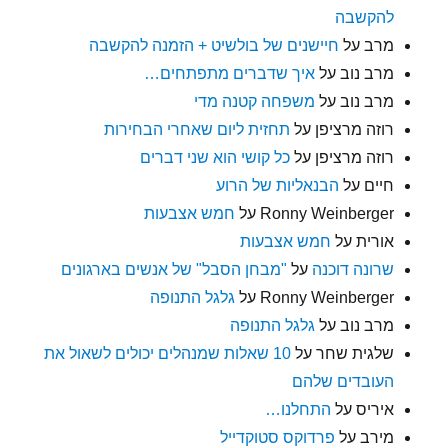
להקשבה
מרב
על
חיישנים של בולשיט + הזמנה להקשבה
מרב נוב
על
איך שדברים מתפתחים…
מרב נוב
על
משפחה קטנה מדי
רוזה מרציפן
על
תחזית ליום שאחרי הבחירות
רוזה מרציפן
על
כל קושי הוא שני דברים
חיים
על
הבנאליות של הרוע
Ronny Weinberger
על
חמש אצבעות
אורית
על
חמש אצבעות
שרונה דוכנה
על
"מבחן הסבל" של אנשים בארגונים
Ronny Weinberger
על
גלגל התנופה
מרב נוב
על
גלגל התנופה
שלגית שחר
על
10 שאלות שמנהלים יכולים לשאול את
העובדים שלהם
איריס
על
התחלנו…
מירב
על
פרדוקס סטוקדייל