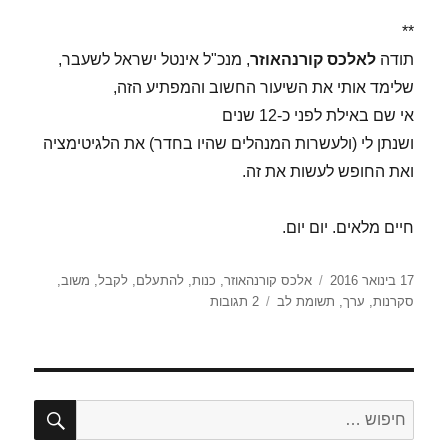
**
תודה
לאלכס קורנהאוזר
, מנכ"ל אינטל ישראל לשעבר,
שלימד אותי את השיעור החשוב והמפתיע הזה,
אי שם באילת לפני כ-12 שנים
ושנתן לי (ולעשרות המנהלים שהיו בחדר) את הלגיטימציה
ואת החופש לעשות את זה.
חיים מלאים. יום יום.
פורסם
תגיות
17 בינואר 2016
אלכס קורנהאוזר
,
כנות
,
להתעלם
,
לקבל
,
משוב
,
בתאריך
על
סקרנות
,
ערך
,
תשומת לב
2 תגובות
ז'
שבט
–
שני
דברים
חיפו
חפש:
שאפשר
לעשות