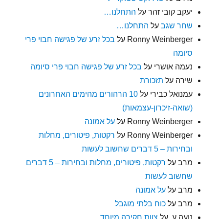
יעקב קובי זהר
על
התחלנו…
שחר שגב
על
התחלנו…
Ronny Weinberger
על
בכל זרע של פגישה חבוי פרי
סיומה
נעמה אושרי
על
בכל זרע של פגישה חבוי פרי סיומה
שירה
על
תזכורת
עמנואל כבירי
על
10 הרהורים מהימים האחרונים
(שואה-זיכרון-עצמאות)
Ronny Weinberger
על
על אמונה
Ronny Weinberger
על
רקטות, פיטורים, מחלות
ובחירות – 5 דברים שחשוב לעשות
מרב
על
רקטות, פיטורים, מחלות ובחירות – 5 דברים
שחשוב לעשות
מרב
על
על אמונה
מרב
על
כוח בלתי מוגבל
נועה ע.
על
צוות חקירה מיוחד