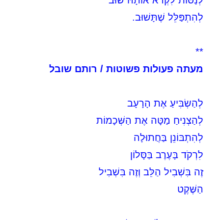
לְנַסּוֹת לִקְרֹא אוֹתָהּ שׁוּב
לְהִתְפַּלֵּל שֶׁתָּשׁוּב.
**
מעתה פעולות פשוטות / רותם שובל
לְהַשְׂבִּיעַ אֶת הָרָעָב
לְהַצְנִיחַ מַטָּה אֶת הַשְּׁכָמוֹת
לְהִתְבּוֹנֵן בַּחֲתוּלָה
לִרְקֹד בָּעֶרֶב בַּסָּלוֹן
זֶה בִּשְׁבִיל הַלֵּב וְזֶה בִּשְׁבִיל
הַשֶּׁקֶט