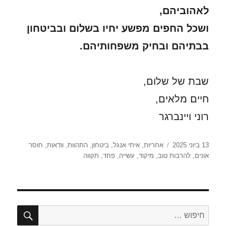
לאהוביהם,
ושכל החפים מפשע יחיו בשלום ובביטחון
בבתיהם ובחיק משפחותיהם.
שבת של שלום,
חיים מלאים,
רוני ויינברגר
פורסם
תגיות
13 ביוני 2025
אחריות
,
איתי אנגל
,
ביטחון
,
התהוות
,
וודאות
,
חוסר
בתאריך
אונים
,
להרבות טוב
,
מיקוד
,
עשייה
,
פחד
,
תקווה
חיפו
חפש: