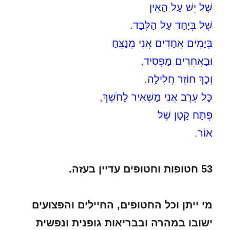
שֶׁל יֵשׁ עַל הָאֵין
שֶׁל בְּיַחַד עַל הַלְּבַד.
בְּיָמִים אֲחָדִים אֲנִי מְנַצֵּחַ
וּבַאֲחֵרִים מַפְסִיד,
וְכָךְ חוֹזֵר חֲלִילָה.
כָּל עֶרֶב אֲנִי מַשְׁאִיר לַחֹשֶׁךְ,
פֶּתַח קָטָן שֶׁל
אוֹר.
53 חטופות וחטופים עדיין בעזה.
מי ייתן וכל החטופים, החיילים והפצועים
ישובו במהרה ובבריאות גופנית ונפשית