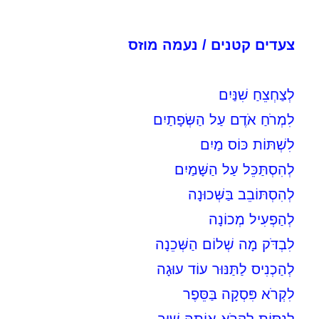
צעדים קטנים / נעמה מוזס
לְצַחְצֵחַ שִׁנַּיִם
לִמְרֹחַ אֹדֶם עַל הַשְּׂפָתַיִם
לִשְׁתּוֹת כּוֹס מַיִם
לְהִסְתַּכֵּל עַל הַשָּׁמַיִם
לְהִסְתּוֹבֵב בַּשְּׁכוּנָה
לְהַפְעִיל מְכוֹנָה
לִבְדֹּק מָה שְׁלוֹם הַשְּׁכֵנָה
לְהַכְנִיס לַתַּנּוּר עוֹד עוּגָה
לִקְרֹא פִּסְקָה בַּסֵּפֶר