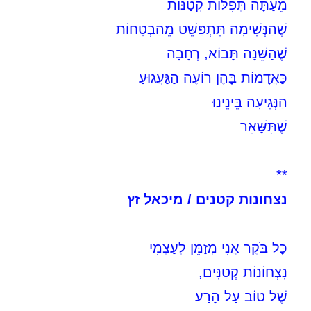
מֵעַתָּה תְּפִלּוֹת קְטַנּוֹת
שֶׁהַנְּשִׁימָה תִּתְפַּשֵּׁט מֵהַבְטָחוֹת
שֶׁהַשֵּׁנָה תָּבוֹא, רְחָבָה
כַּאֲדָמוֹת בָּהֶן רוֹעֶה הַגַּעֲגוּעַ
הַנְּגִיעָה בֵּינֵינוּ
שֶׁתִּשָּׁאֵר
**
נצחונות קטנים / מיכאל זץ
כָּל בֹּקֶר אֲנִי מְזַמֵּן לְעַצְמִי
נִצְחוֹנוֹת קְטַנִּים,
שֶׁל טוֹב עַל הָרַע