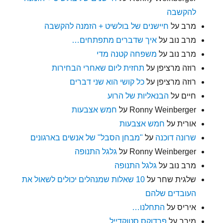
להקשבה
מרב
על
חיישנים של בולשיט + הזמנה להקשבה
מרב נוב
על
איך שדברים מתפתחים…
מרב נוב
על
משפחה קטנה מדי
רוזה מרציפן
על
תחזית ליום שאחרי הבחירות
רוזה מרציפן
על
כל קושי הוא שני דברים
חיים
על
הבנאליות של הרוע
Ronny Weinberger
על
חמש אצבעות
אורית
על
חמש אצבעות
שרונה דוכנה
על
"מבחן הסבל" של אנשים בארגונים
Ronny Weinberger
על
גלגל התנופה
מרב נוב
על
גלגל התנופה
שלגית שחר
על
10 שאלות שמנהלים יכולים לשאול את
העובדים שלהם
איריס
על
התחלנו…
מירב
על
פרדוקס סטוקדייל