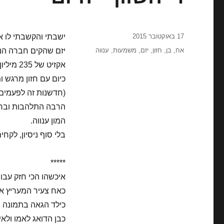
פורסם
17 באוקטובר 2015
ישבתי והקשבתי לו א
בתאריך
תגיות
אח
,
בן
,
חזון
,
יזם
,
משמעות
,
ענווה
יזם שהקים חברה הנוג
אקזיט של 235 מיליון דולר לפני כשנתיים.
כיום עם חזון מרגש 
(חדשנות זה לפעמים 
הרבה התלהבות וברק 
המון ענווה.
בלי סוף ניסיון, לקחי
*****
איכשהו הכי חזק עבור
כאח צעיר המעריץ את
כילד הגאה בתמונה שא
כבן הדואג לאמו ולא