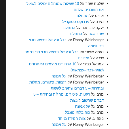
שלגית שחר
על
10 שאלות שמנהלים יכולים לשאול
את העובדים שלהם
איריס
על
התחלנו…
מירב
על
פרדוקס סטוקדייל
יעקב קובי זהר
על
התחלנו…
שחר שגב
על
התחלנו…
Ronny Weinberger
על
בכל זרע של פגישה חבוי
פרי סיומה
נעמה אושרי
על
בכל זרע של פגישה חבוי פרי סיומה
שירה
על
תזכורת
עמנואל כבירי
על
10 הרהורים מהימים האחרונים
(שואה-זיכרון-עצמאות)
Ronny Weinberger
על
על אמונה
Ronny Weinberger
על
רקטות, פיטורים, מחלות
ובחירות – 5 דברים שחשוב לעשות
מרב
על
רקטות, פיטורים, מחלות ובחירות – 5
דברים שחשוב לעשות
מרב
על
על אמונה
מרב
על
כוח בלתי מוגבל
נועה ע.
על
צוות חקירה מיוחד
Ronny Weinberger
על
על אמונה