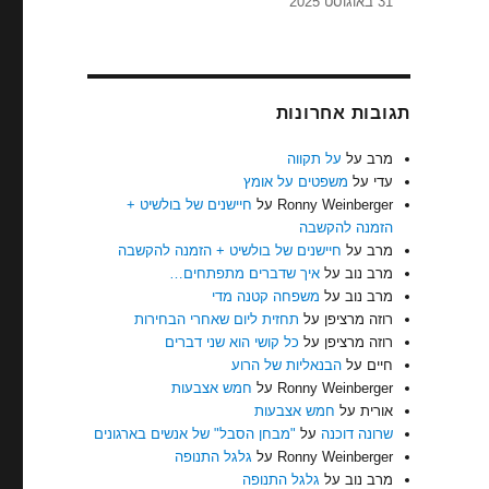
31 באוגוסט 2025
תגובות אחרונות
מרב
על
על תקווה
עדי
על
משפטים על אומץ
Ronny Weinberger
על
חיישנים של בולשיט +
הזמנה להקשבה
מרב
על
חיישנים של בולשיט + הזמנה להקשבה
מרב נוב
על
איך שדברים מתפתחים…
מרב נוב
על
משפחה קטנה מדי
רוזה מרציפן
על
תחזית ליום שאחרי הבחירות
רוזה מרציפן
על
כל קושי הוא שני דברים
חיים
על
הבנאליות של הרוע
Ronny Weinberger
על
חמש אצבעות
אורית
על
חמש אצבעות
שרונה דוכנה
על
"מבחן הסבל" של אנשים בארגונים
Ronny Weinberger
על
גלגל התנופה
מרב נוב
על
גלגל התנופה