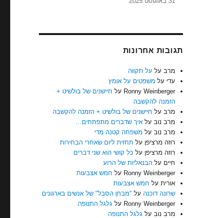
31 באוגוסט 2025
תגובות אחרונות
מרב
על
על תקווה
עדי
על
משפטים על אומץ
Ronny Weinberger
על
חיישנים של בולשיט +
הזמנה להקשבה
מרב
על
חיישנים של בולשיט + הזמנה להקשבה
מרב נוב
על
איך שדברים מתפתחים…
מרב נוב
על
משפחה קטנה מדי
רוזה מרציפן
על
תחזית ליום שאחרי הבחירות
רוזה מרציפן
על
כל קושי הוא שני דברים
חיים
על
הבנאליות של הרוע
Ronny Weinberger
על
חמש אצבעות
אורית
על
חמש אצבעות
שרונה דוכנה
על
"מבחן הסבל" של אנשים בארגונים
Ronny Weinberger
על
גלגל התנופה
מרב נוב
על
גלגל התנופה