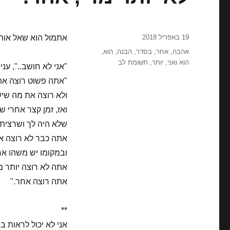
פורסם
19 באפריל 2018
אתמול הוא שאל אותי
בתאריך
תגיות
אהבה
,
אחר
,
בסדר
,
הבנה
,
הוא
,
הוא ואני
,
יותר
,
תשומת לב
"אני לא חושב..", ענית
"אתה פשוט רוצה את 
ולא רוצה את מה שיש
ואז, זמן קצר אחרי 
שלא היה לך ושרצית 
אתה כבר לא רוצה או
ובמקומו יש משהו א
אתה לא רוצה יותר מ
אתה רוצה אחר."
**
אני לא יכול לראות ב