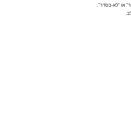
ר" או "לא-בסדר".
ב.