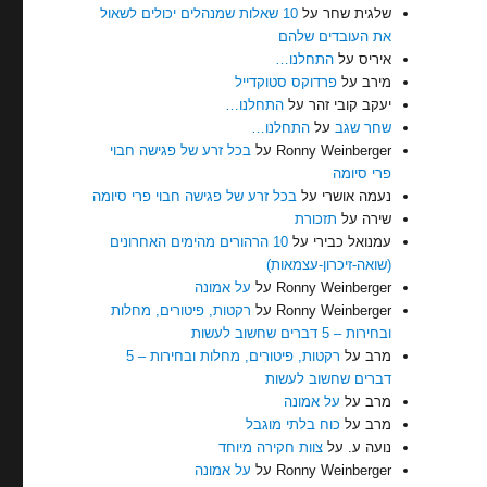
שלגית שחר
על
10 שאלות שמנהלים יכולים לשאול
את העובדים שלהם
איריס
על
התחלנו…
מירב
על
פרדוקס סטוקדייל
יעקב קובי זהר
על
התחלנו…
שחר שגב
על
התחלנו…
Ronny Weinberger
על
בכל זרע של פגישה חבוי
פרי סיומה
נעמה אושרי
על
בכל זרע של פגישה חבוי פרי סיומה
שירה
על
תזכורת
עמנואל כבירי
על
10 הרהורים מהימים האחרונים
(שואה-זיכרון-עצמאות)
Ronny Weinberger
על
על אמונה
Ronny Weinberger
על
רקטות, פיטורים, מחלות
ובחירות – 5 דברים שחשוב לעשות
מרב
על
רקטות, פיטורים, מחלות ובחירות – 5
דברים שחשוב לעשות
מרב
על
על אמונה
מרב
על
כוח בלתי מוגבל
נועה ע.
על
צוות חקירה מיוחד
Ronny Weinberger
על
על אמונה