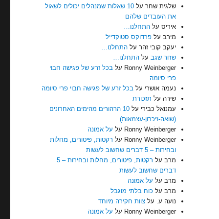
שלגית שחר
על
10 שאלות שמנהלים יכולים לשאול
את העובדים שלהם
איריס
על
התחלנו…
מירב
על
פרדוקס סטוקדייל
יעקב קובי זהר
על
התחלנו…
שחר שגב
על
התחלנו…
Ronny Weinberger
על
בכל זרע של פגישה חבוי
פרי סיומה
נעמה אושרי
על
בכל זרע של פגישה חבוי פרי סיומה
שירה
על
תזכורת
עמנואל כבירי
על
10 הרהורים מהימים האחרונים
(שואה-זיכרון-עצמאות)
Ronny Weinberger
על
על אמונה
Ronny Weinberger
על
רקטות, פיטורים, מחלות
ובחירות – 5 דברים שחשוב לעשות
מרב
על
רקטות, פיטורים, מחלות ובחירות – 5
דברים שחשוב לעשות
מרב
על
על אמונה
מרב
על
כוח בלתי מוגבל
נועה ע.
על
צוות חקירה מיוחד
Ronny Weinberger
על
על אמונה