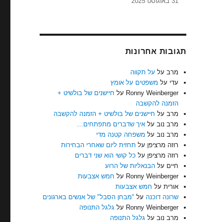
31 באוגוסט 2025
תגובות אחרונות
מרב
על
על תקווה
עדי
על
משפטים על אומץ
Ronny Weinberger
על
חיישנים של בולשיט +
הזמנה להקשבה
מרב
על
חיישנים של בולשיט + הזמנה להקשבה
מרב נוב
על
איך שדברים מתפתחים…
מרב נוב
על
משפחה קטנה מדי
רוזה מרציפן
על
תחזית ליום שאחרי הבחירות
רוזה מרציפן
על
כל קושי הוא שני דברים
חיים
על
הבנאליות של הרוע
Ronny Weinberger
על
חמש אצבעות
אורית
על
חמש אצבעות
שרונה דוכנה
על
"מבחן הסבל" של אנשים בארגונים
Ronny Weinberger
על
גלגל התנופה
מרב נוב
על
גלגל התנופה