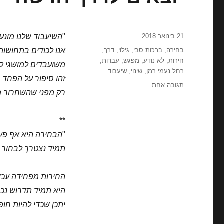
פורסם
21 בינואר 2018
"
השיעבוד שלנו מונע
בתאריך
תגיות
בחירה
,
ברכות סבי
,
גילוי
,
דרך
,
אנו לכודים בתחושות
חירות
,
לא נודע
,
מפגש
,
עבדות
,
משועבדים למושגי קור
רחל נעמי רמן
,
שינוי
,
שיעבוד
זהו סיפור על הפחד מ
על
תגובה אחת
רק מפני שהשחרור מ
יוצאים
לדרך
חדשה
**
"
הבחירה היא אף פעם
תמיד נצטרך לבחור בי
החירות מפחידה עכשי
היא תמיד תדרוש נכו
יתכן שכדי להיות חופ